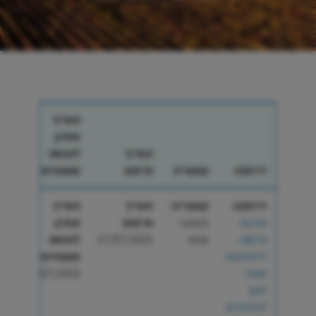
תאריך
אחרון
תאריך
להגשת
דרוש/ה
קטגוריה
פרסום
מועמדות
דרוש/ה:
קטגוריה:
תאריך
תאריך
מודעת
משאבי
פרסום:
אחרון
פרסום -
אנוש
17/07/2025
להגשת
דרושים/ות
מועמדות:
תומכי
31/07/2025
חינוך
לתלמידים