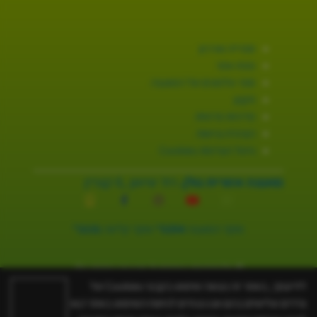
ספרייה וארכיון
מפת אתר
ספר טלפונים של המועצה
תקנון
מדיניות פרטיות
הצהרת נגישות
ניהול העדפות Cookies
מועצה אזורית גולן.
רח׳ שיאון ,8 קצרין
מוקד המועצה
3254*
מוקד קליטה
2131*
© כל הזכויות שמורות ל-מועצה אזורית גולן.
האתר פותח על ידי
בינה
לידיעתך, באתר זה נעשה שימוש בקבצי Cookies של
צדדים שלישיים בהם אנו נעזרים לניתוח השימוש באתר ו/או