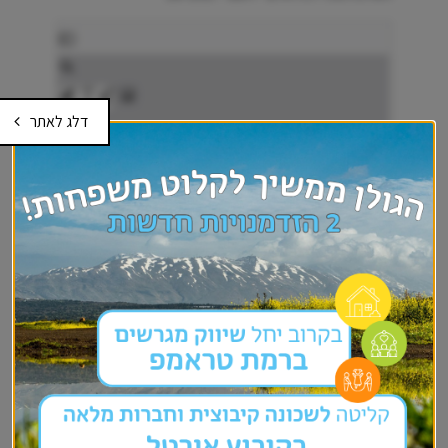
דלג לאתר