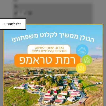
דלג לאתר