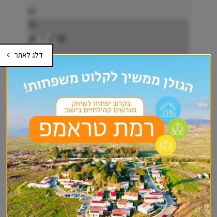
דלג לאתר