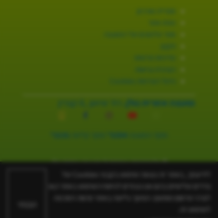
ספרייה וארכיון
מפת אתר
ספר טלפונים של המועצה
תקנון
מדיניות פרטיות
הצהרת נגישות
ניהול העדפות Cookies
מועצה אזורית גולן.
רח׳ שיאון ,8 קצרין
מוקד המועצה
3254*
מוקד קליטה
2131*
© כל הזכויות שמורות ל-מועצה אזורית גולן.
האתר פותח על ידי
בינה
לידיעתך, באתר זה נעשה שימוש בקבצי Cookies של
צדדים שלישיים בהם אנו נעזרים לניתוח השימוש באתר ו/או
לצרכי פרסום מותאם. המשך גלישה באתר מהווה הסכמה
הבנתי
לשימוש זה.