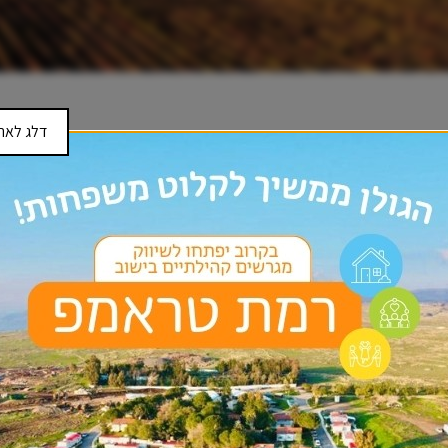
דלג לאת