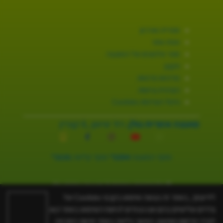
ספרייה וארכיון
מפת אתר
ספר טלפונים של המועצה
תקנון
מדיניות פרטיות
הצהרת נגישות
ניהול העדפות Cookies
מועצה אזורית גולן.
רח׳ שיאון ,8 קצרין
מוקד המועצה
3254*
מוקד קליטה
2131*
© כל הזכויות שמורות ל-מועצה אזורית גולן.
האתר פותח על ידי
בינה
לידיעתך, באתר זה נעשה שימוש בקבצי Cookies של
צדדים שלישיים בהם אנו נעזרים לניתוח השימוש באתר ו/או
לצרכי פרסום מותאם. המשך גלישה באתר מהווה הסכמה