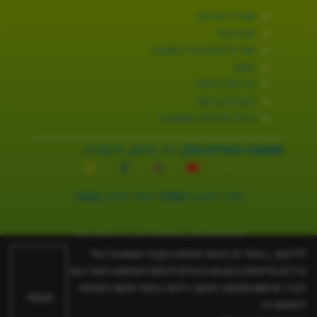
ספרייה וארכיון
מפת אתר
ספר טלפונים של המועצה
תקנון
מדיניות פרטיות
הצהרת נגישות
ניהול העדפות Cookies
מועצה אזורית גולן.
רח׳ שיאון ,8 קצרין
מוקד המועצה
3254*
מוקד קליטה
2131*
© כל הזכויות שמורות ל-מועצה אזורית גולן.
האתר פותח על ידי
בינה
לידיעתך, באתר זה נעשה שימוש בקבצי Cookies של
צדדים שלישיים בהם אנו נעזרים לניתוח השימוש באתר ו/או
לצרכי פרסום מותאם. המשך גלישה באתר מהווה הסכמה
הבנתי
לשימוש זה.