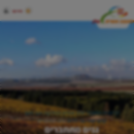
חירום
דף הבית
המועצה שלנו
אגפים ומחלקות
אגף חינוך
קדם יסודי-גני ילדים
גנים מתחברים
גנים מתחברים