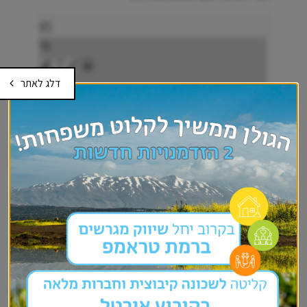
דלג לאתר