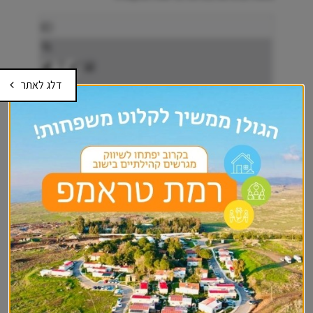
דלג לאתר