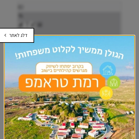
דלג לאתר