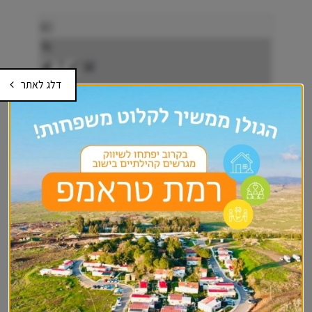
דלג לאתר