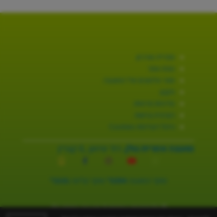
ספרייה וארכיון
מפת אתר
ספר טלפונים של המועצה
תקנון
מדיניות פרטיות
הצהרת נגישות
ניהול העדפות Cookies
מועצה אזורית גולן.
רח׳ שיאון ,8 קצרין
מוקד המועצה
3254*
מוקד קליטה
2131*
© כל הזכויות שמורות ל-מועצה אזורית גולן.