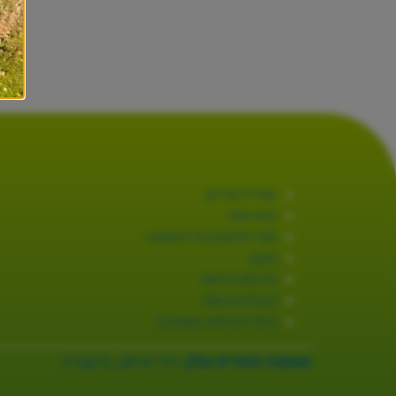
ספרייה וארכיון
מפת אתר
ספר טלפונים של המועצה
תקנון
מדיניות פרטיות
הצהרת נגישות
ניהול העדפות Cookies
מועצה אזורית גולן.
רח׳ שיאון ,8 קצרין